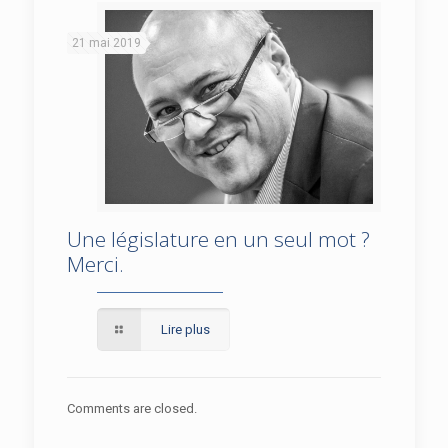
21 mai 2019
Une législature en un seul mot ?
Une législature en un seul mot ? Merci.
Merci.
Lire plus
Comments are closed.