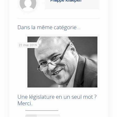
Philippe Knaepen
Dans la même catégorie...
21 mai 2019
Une législature en un seul mot ?
Une législature en un seul mot ? Merci.
Merci.