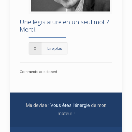
Une législature en un seul mot ?
Une législature en un seul mot ? Merci.
Merci.
Lire plus
Comments are closed.
Ma devise :
Vous êtes l'énergie
de mon
moteur !