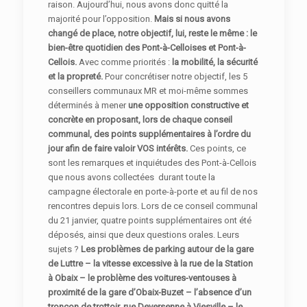
raison. Aujourd’hui, nous avons donc quitté la
majorité pour l’opposition.
Mais si nous avons
changé de place, notre objectif, lui, reste le même : le
bien-être quotidien des Pont-à-Celloises et Pont-à-
Cellois.
Avec comme priorités :
la mobilité, la sécurité
et la propreté.
Pour concrétiser notre objectif, les 5
conseillers communaux MR et moi-même sommes
déterminés à mener
une opposition constructive et
concrète en proposant, lors de chaque conseil
communal, des points supplémentaires à l’ordre du
jour afin de faire valoir VOS intérêts.
Ces points, ce
sont les remarques et inquiétudes des Pont-à-Cellois
que nous avons collectées durant toute la
campagne électorale en porte-à-porte et au fil de nos
rencontres depuis lors. Lors de ce conseil communal
du 21 janvier, quatre points supplémentaires ont été
déposés, ainsi que deux questions orales. Leurs
sujets ?
Les problèmes de parking autour de la gare
de Luttre – la vitesse excessive à la rue de la Station
à Obaix – le problème des voitures-ventouses à
proximité de la gare d’Obaix-Buzet – l’absence d’un
tronçon de trottoir, rue Deversenne à Viesville – le