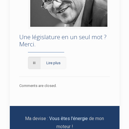
Une législature en un seul mot ?
Une législature en un seul mot ? Merci.
Merci.
Lire plus
Comments are closed.
Ma devise :
Vous êtes l'énergie
de mon
moteur !