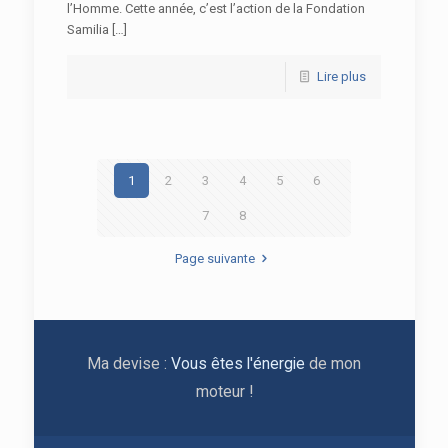
l’Homme. Cette année, c’est l’action de la Fondation
Samilia […]
Lire plus
1
2
3
4
5
6
7
8
Page suivante
Ma devise :
Vous êtes l'énergie
de mon
moteur !