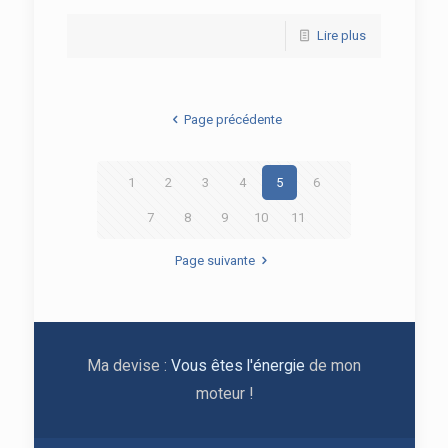
Lire plus
Page précédente
1
2
3
4
5
6
7
8
9
10
11
Page suivante
Ma devise :
Vous êtes l'énergie
de mon
moteur !