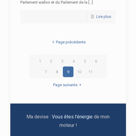
Parlement wallon et du Parlement de la […]
Lire plus
Page précédente
1
2
3
4
5
6
7
8
9
10
11
Page suivante
Ma devise :
Vous êtes l'énergie
de mon
moteur !