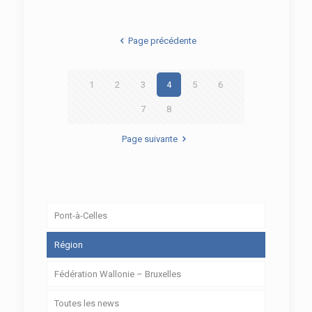
Page précédente
1
2
3
4
5
6
7
8
Page suivante
Pont-à-Celles
Région
Fédération Wallonie – Bruxelles
Toutes les news