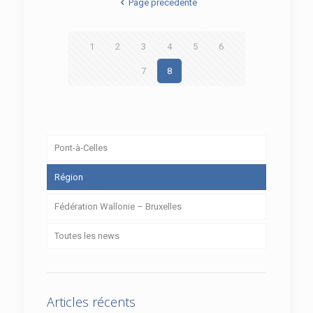
Page précédente
1
2
3
4
5
6
7
8
Pont-à-Celles
Région
Fédération Wallonie – Bruxelles
Toutes les news
Articles récents