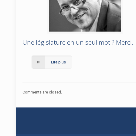
Une législature en un seul mot ? Merci.
Une législature en un seul mot ?
Merci.
Lire plus
Comments are closed.