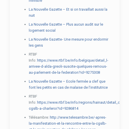
ministre
La Nouvelle Gazette – Et si on travaillait aussi la
nuit
La Nouvelle Gazette – Plus aucun audit sur le
logement social
La Nouvelle Gazette- Une mesure pour endormir
les gens
RTBF
Info:
https://www.rtbf.be/info/belgique/detail_l-
arrivee-d-alda-greoli-suscite-quelques-remous-
au-parlement-de-la-federation?id=9275308
La Nouvelle Gazette – Ecole fermée a clef que
font les petits en cas de malaise de l’institutrice
RTBF
Info:
https://www.rtbf.be/info/regions/hainaut/detail_corteg
cgslb-a-charleroi?id=9286814
Télésambre:
http://www.telesambre.be/-apres-
la-manifestation-et-la-rencontre-entre-la-cgslb-