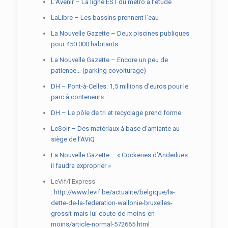
L’Avenir – La ligne EST du métro à l’étude
LaLibre – Les bassins prennent l’eau
La Nouvelle Gazette – Deux piscines publiques
pour 450.000 habitants
La Nouvelle Gazette – Encore un peu de
patience… (parking covoiturage)
DH – Pont-à-Celles: 1,5 millions d’euros pour le
parc à conteneurs
DH – Le pôle de tri et recyclage prend forme
LeSoir – Des matériaux à base d’amiante au
siège de l’AViQ
La Nouvelle Gazette – « Cockeries d’Anderlues:
il faudra exproprier »
LeVif/l’Express
:
http://www.levif.be/actualite/belgique/la-
dette-de-la-federation-wallonie-bruxelles-
grossit-mais-lui-coute-de-moins-en-
moins/article-normal-572665.html