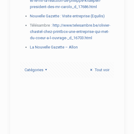
et-le-mr-la-reaction-de-philippe-knaepen-
president-des-mr-carolo_d_17686.html
Nouvelle Gazette : Visite entreprise (Equilis)
Télésambre :
http://www.telesambre.be/olivier-
chastel-chez-printbox-une-entreprise-qui-met-
du-coeur-a-l-ouvrage-_d_16703.html
La Nouvelle Gazette – Allon
Catégories
Tout voir