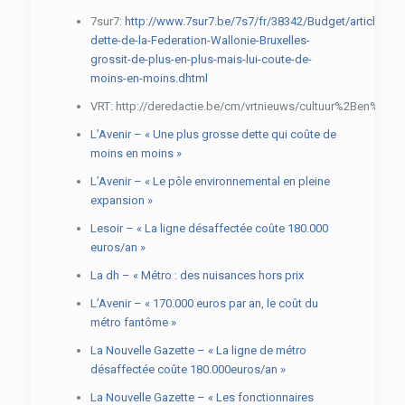
7sur7:
http://www.7sur7.be/7s7/fr/38342/Budget/article/de
dette-de-la-Federation-Wallonie-Bruxelles-
grossit-de-plus-en-plus-mais-lui-coute-de-
moins-en-moins.dhtml
VRT: http://deredactie.be/cm/vrtnieuws/cultuur%2Ben%2Bm
L’Avenir – « Une plus grosse dette qui coûte de
moins en moins »
L’Avenir – « Le pôle environnemental en pleine
expansion »
Lesoir – « La ligne désaffectée coûte 180.000
euros/an »
La dh – « Métro : des nuisances hors prix
L’Avenir – « 170.000 euros par an, le coût du
métro fantôme »
La Nouvelle Gazette – « La ligne de métro
désaffectée coûte 180.000euros/an »
La Nouvelle Gazette – « Les fonctionnaires