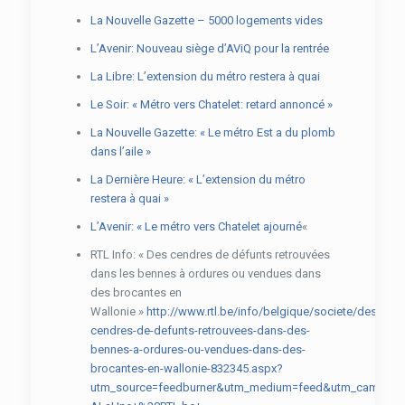
La Nouvelle Gazette – 5000 logements vides
L’Avenir: Nouveau siège d’AViQ pour la rentrée
La Libre: L’extension du métro restera à quai
Le Soir: « Métro vers Chatelet: retard annoncé »
La Nouvelle Gazette: « Le métro Est a du plomb
dans l’aile »
La Dernière Heure: « L’extension du métro
restera à quai »
L’Avenir: « Le métro vers Chatelet ajourné
«
RTL Info: « Des cendres de défunts retrouvées
dans les bennes à ordures ou vendues dans
des brocantes en
Wallonie »
http://www.rtl.be/info/belgique/societe/des-
cendres-de-defunts-retrouvees-dans-des-
bennes-a-ordures-ou-vendues-dans-des-
brocantes-en-wallonie-832345.aspx?
utm_source=feedburner&utm_medium=feed&utm_campaign