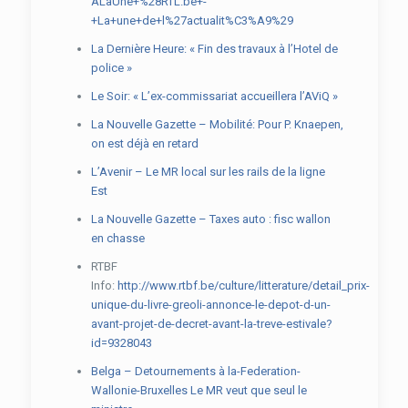
ALaUne+%28RTL.be+-
+La+une+de+l%27actualit%C3%A9%29
La Dernière Heure: « Fin des travaux à l’Hotel de
police »
Le Soir: « L’ex-commissariat accueillera l’AViQ »
La Nouvelle Gazette – Mobilité: Pour P. Knaepen,
on est déjà en retard
L’Avenir – Le MR local sur les rails de la ligne
Est
La Nouvelle Gazette – Taxes auto : fisc wallon
en chasse
RTBF
Info:
http://www.rtbf.be/culture/litterature/detail_prix-
unique-du-livre-greoli-annonce-le-depot-d-un-
avant-projet-de-decret-avant-la-treve-estivale?
id=9328043
Belga – Detournements à la-Federation-
Wallonie-Bruxelles Le MR veut que seul le