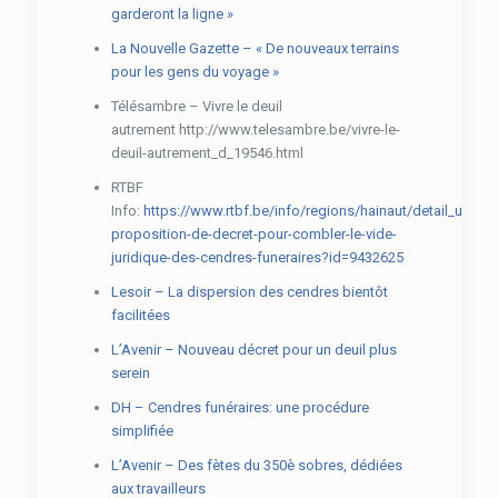
garderont la ligne »
La Nouvelle Gazette – « De nouveaux terrains
pour les gens du voyage »
Télésambre – Vivre le deuil
autrement http://www.telesambre.be/vivre-le-
deuil-autrement_d_19546.html
RTBF
Info:
https://www.rtbf.be/info/regions/hainaut/detail_une-
proposition-de-decret-pour-combler-le-vide-
juridique-des-cendres-funeraires?id=9432625
Lesoir – La dispersion des cendres bientôt
facilitées
L’Avenir – Nouveau décret pour un deuil plus
serein
DH – Cendres funéraires: une procédure
simplifiée
L’Avenir – Des fètes du 350è sobres, dédiées
aux travailleurs