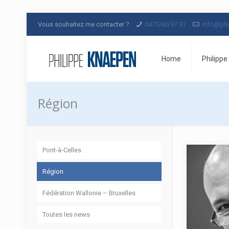
Vous souhaitez me contacter ?
0475/60 97 97
info@phi
Home
Philippe
Région
Pont-à-Celles
Région
Fédération Wallonie – Bruxelles
Toutes les news