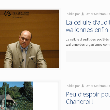
Publié par
Omar Marhraoui
La cellule d’aud
wallonnes enfin s
La cellule d’audit des sociétés 
wallonne des organismes compé
Publié par
Omar Marhraoui
Peu d’espoir po
Charleroi !