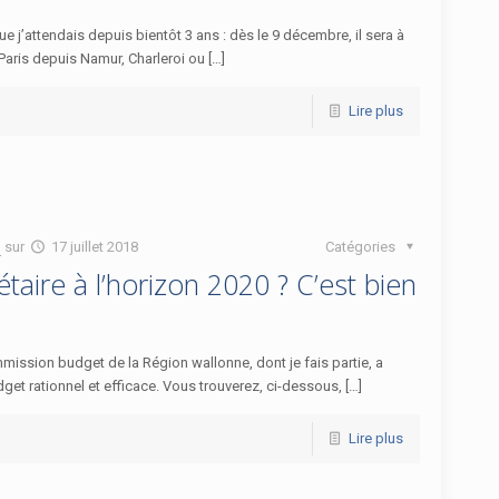
e j’attendais depuis bientôt 3 ans : dès le 9 décembre, il sera à
aris depuis Namur, Charleroi ou […]
Lire plus
n
sur
17 juillet 2018
Catégories
étaire à l’horizon 2020 ? C’est bien
ission budget de la Région wallonne, dont je fais partie, a
dget rationnel et efficace. Vous trouverez, ci-dessous, […]
Lire plus