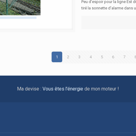
Peu d’espoir pour la ligne Est 
tiré la sonnette d’alarme dans 
1
2
3
4
5
6
7
Ma devise :
Vous êtes l'énergie
de mon moteur !