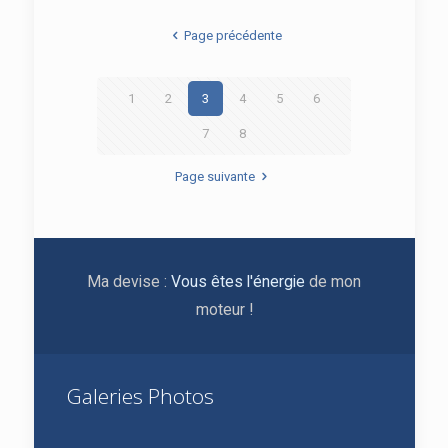
Page précédente
1
2
3
4
5
6
7
8
Page suivante
Ma devise :
Vous êtes l'énergie
de mon
moteur !
Galeries Photos