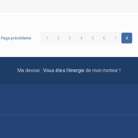
Page précédente
1
2
3
4
5
6
7
8
Ma devise :
Vous êtes l'énergie
de mon moteur !