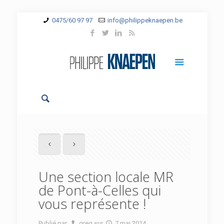
0475/60 97 97
info@philippeknaepen.be
Une section locale MR
de Pont-à-Celles qui
vous représente !
Publié par
greg
sur
7 mai 2014