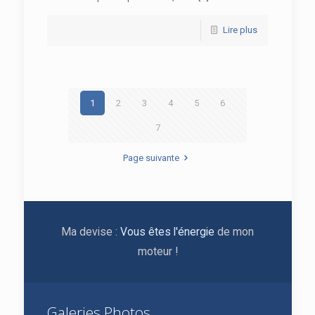
Lire plus
1
2
3
4
5
6
7
Page suivante
Ma devise :
Vous êtes l'énergie
de mon
moteur !
Galeries Photos