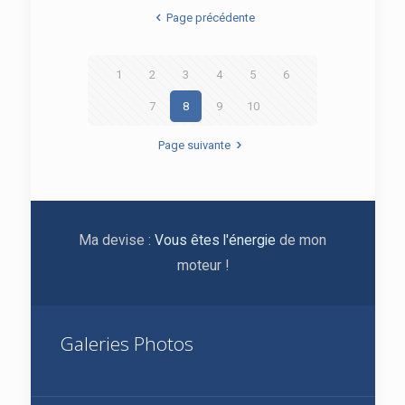
Page précédente
1
2
3
4
5
6
7
8
9
10
Page suivante
Ma devise :
Vous êtes l'énergie
de mon
moteur !
Galeries Photos