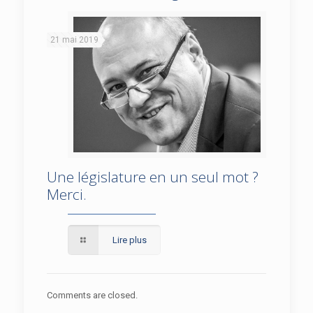
21 mai 2019
Une législature en un seul mot ?
Une législature en un seul mot ? Merci.
Merci.
Lire plus
Comments are closed.