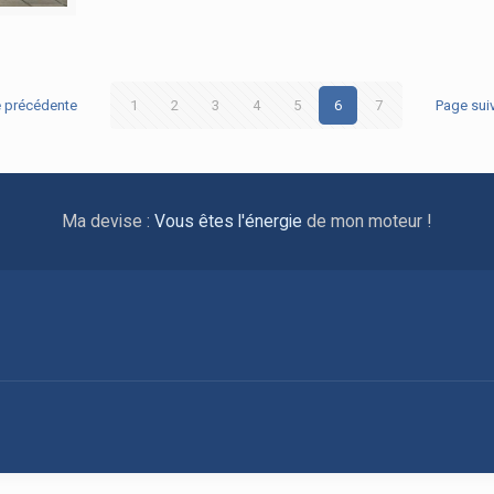
 précédente
1
2
3
4
5
6
7
Page sui
Ma devise :
Vous êtes l'énergie
de mon moteur !