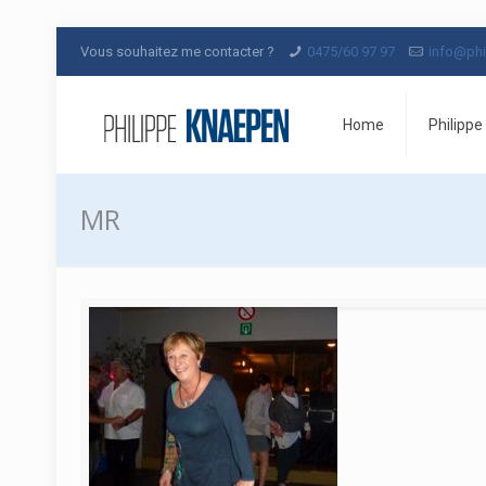
Vous souhaitez me contacter ?
0475/60 97 97
info@phi
Home
Philippe
MR