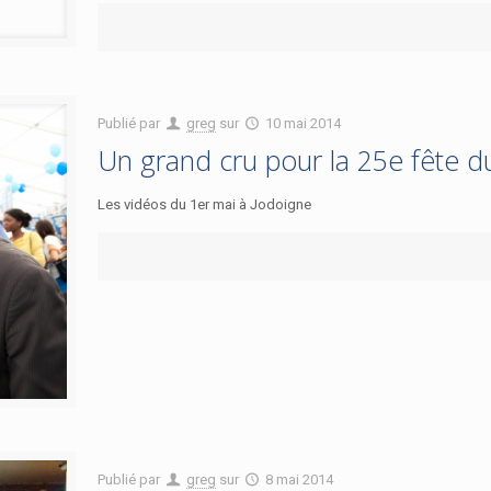
Publié par
greg
sur
10 mai 2014
Un grand cru pour la 25e fête du 
Les vidéos du 1er mai à Jodoigne
Publié par
greg
sur
8 mai 2014