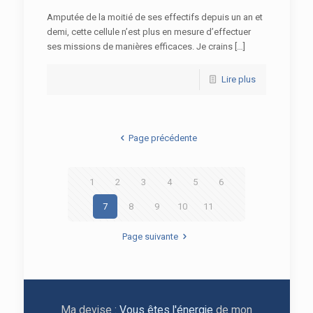
Amputée de la moitié de ses effectifs depuis un an et
demi, cette cellule n’est plus en mesure d’effectuer
ses missions de manières efficaces. Je crains […]
Lire plus
Page précédente
1
2
3
4
5
6
7
8
9
10
11
Page suivante
Ma devise :
Vous êtes l'énergie
de mon